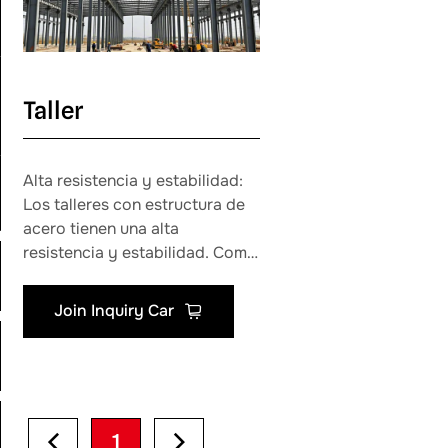
Taller
Alta resistencia y estabilidad:
Los talleres con estructura de
acero tienen una alta
resistencia y estabilidad. Como
material de construcción de
alta calidad, el acero puede
Join Inquiry Car
soportar grandes cargas y
fuerzas del viento.
1