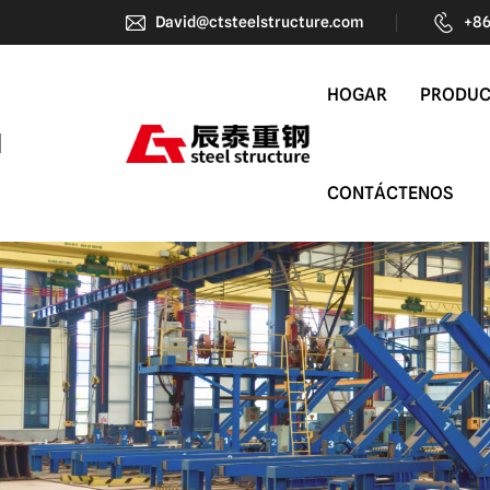
China
David@ctsteelstructure.com
+86
CT
HOGAR
PRODU
Steel
Structure
CONTÁCTENOS
Group
Co.,
Ltd.