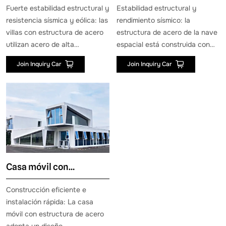
Fuerte estabilidad estructural y
Estabilidad estructural y
resistencia sísmica y eólica: las
rendimiento sísmico: la
villas con estructura de acero
estructura de acero de la nave
utilizan acero de alta
espacial está construida con
resistencia, que tiene un buen
acero de alta calidad, lo que
Join Inquiry Car
Join Inquiry Car
rendimiento sísmico y de
garantiza la resistencia y
resistencia eólica. En caso de
durabilidad de la cabina. La alta
desastres naturales como
resistencia del acero permite
terremotos o vientos fuertes,
que la cabina resista
las villas con estructura de
condiciones climáticas
acero pueden absorber y
extremas y fuerzas de impacto
dispersar la energía de manera
externas, y el diseño de doble
efectiva, reducir el riesgo de
capa aumenta aún más la
Casa móvil con
daños y derrumbes en los
jerarquía espacial y la
edificios y garantizar la
estabilidad estructural general.
estructura de acero
Construcción eficiente e
seguridad de los residentes.
instalación rápida: La casa
móvil con estructura de acero