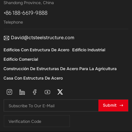
energía a través de la
rendimiento y una excelente
Shandong Province, China
deformación cuando se ve
resistencia sísmica.
+86 188-6619-9888
afectado por fuerzas externas,
prevenir fracturas y mejorar el
Telephone
desempeño sísmico.
David@ctsteelstructure.com
Edificios Con Estructura De Acero
Edificio Industrial
Edificio Comercial
Construcción De Estructuras De Acero Para La Agricultura
Casa Con Estructura De Acero
Submit