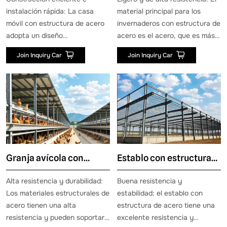
estructura de acero
instalación rápida: La casa
material principal para los
móvil con estructura de acero
invernaderos con estructura de
adopta un diseño
acero es el acero, que es más
estandarizado y modular, con la
liviano en su estructura en
Join Inquiry Car
Join Inquiry Car
mayoría de los componentes
comparación con los materiales
prefabricados en la fábrica y
tradicionales para
solo requiriendo ensamblaje en
invernaderos, como la madera
el sitio, lo que reduce en gran
y los ladrillos, y puede reducir
medida el tiempo de
la presión sobre los cimientos,
construcción. En comparación
el tiempo de construcción y los
con los edificios tradicionales,
costos. Al mismo tiempo, el
la velocidad de construcción es
acero tiene una alta resistencia
Granja avícola con
Establo con estructura
más rápida y el período de
y tenacidad, que puede
construcción es solo un tercio
soportar fuertes vientos,
estructura de acero
de acero
Alta resistencia y durabilidad:
Buena resistencia y
del de los edificios
lluvias y presiones, lo que
Los materiales estructurales de
estabilidad: el establo con
tradicionales.
garantiza la estabilidad y
acero tienen una alta
estructura de acero tiene una
seguridad de los invernaderos.
resistencia y pueden soportar
excelente resistencia y