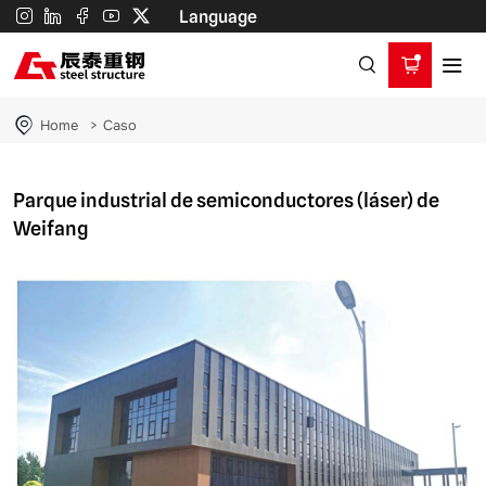
Parque
Language
industrial
de
semiconductores
Home
Caso
(láser)
de
Parque industrial de semiconductores (láser) de
Weifang
Weifang